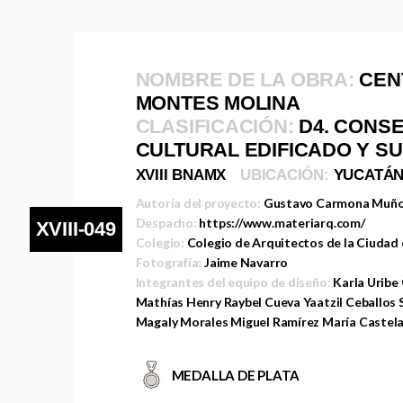
NOMBRE DE LA OBRA:
CEN
MONTES MOLINA
CLASIFICACIÓN:
D4. CONS
CULTURAL EDIFICADO Y S
XVIII BNAMX
UBICACIÓN:
YUCATÁ
Autoría del proyecto:
Gustavo Carmona Muñ
Despacho:
https://www.materiarq.com/
XVIII-049
Colegio:
Colegio de Arquitectos de la Ciudad
Fotografía:
Jaime Navarro
Integrantes del equipo de diseño:
Karla Uribe
Mathías Henry Raybel Cueva Yaatzil Ceballos
Magaly Morales Miguel Ramírez María Castel
MEDALLA DE PLATA