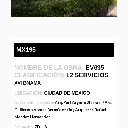
MX195
NOMBRE DE LA OBRA:
EV635
CLASIFICACIÓN:
I.2 SERVICIOS
XVI BNAMX
UBICACIÓN:
CIUDAD DE MÉXICO
Autoría del proyecto:
Arq. Yuri Zagorin Zlazraki / Arq.
Guillermo Arenas Bermúdez / Ing Arq. Jesse Rafael
Mendez Hernandez
Despacho:
ZD + A