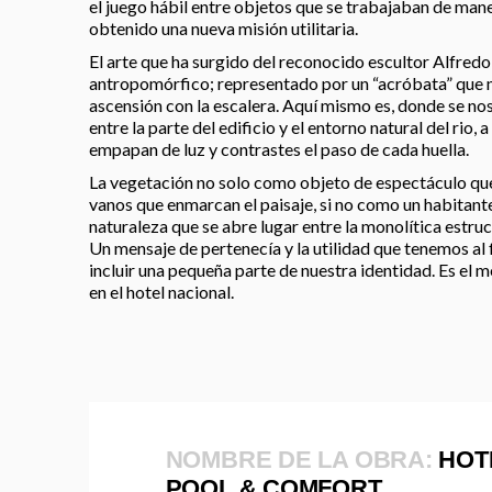
el juego hábil entre objetos que se trabajaban de mane
obtenido una nueva misión utilitaria.
El arte que ha surgido del reconocido escultor Alfredo 
antropomórfico; representado por un “acróbata” que 
ascensión con la escalera. Aquí mismo es, donde se no
entre la parte del edificio y el entorno natural del rio, 
empapan de luz y contrastes el paso de cada huella.
La vegetación no solo como objeto de espectáculo que 
vanos que enmarcan el paisaje, si no como un habitant
naturaleza que se abre lugar entre la monolítica estr
Un mensaje de pertenecía y la utilidad que tenemos al 
incluir una pequeña parte de nuestra identidad. Es el 
en el hotel nacional.
NOMBRE DE LA OBRA:
HOT
POOL & COMFORT