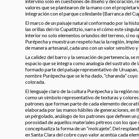
intervino solo en cuestiones de diseño y decoración, 
valores que se plantearon de la mano con el propietario
integración con el parque colindante (Barranca del Cup
El marco de un paisaje natural conformado por la histo
las orillas del rio Cupatitzio, narra el cómo este singul
interior no solo elementos oriundos del terreno, si no 
Purépecha y muestra un respeto hacia la región, imp
de manera artesanal, cada uno con un valor sensitivo y 
La calidez del barro y la sensación de pertenencia, se
espacio que se integra como analogía del sustrato de la
formado parte del paisaje representativo de Uruapan,
nombre Purépecha que se le ha dado, “charanda” cuyo s
colorada.
El lenguaje claro de la cultura Purépecha y la región 
como un símbolo representativo de texturas y colores,
patrones que forman parte de cada elemento decorativ
elaborada por las manos hábiles de generaciones, en I
un pérgolado, análogo de los patrones que definen un p
porosidad de aquellos materiales pétreos con los que
conceptualiza la forma de un “molcajete”. Del resplan
en Santa Clara del cobre cuyo valor acentúa cada ele