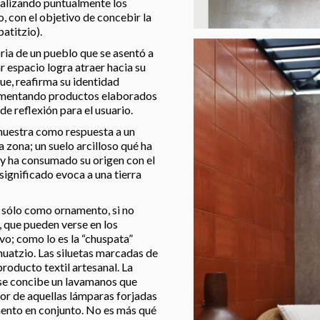
realizando puntualmente los
, con el objetivo de concebir la
atitzio).
ria de un pueblo que se asentó a
ar espacio logra atraer hacia su
que, reafirma su identidad
lementando productos elaborados
de reflexión para el usuario.
 muestra como respuesta a un
 zona; un suelo arcilloso qué ha
 y ha consumado su origen con el
ignificado evoca a una tierra
no sólo como ornamento, si no
 que pueden verse en los
o; como lo es la “chuspata”
huatzio. Las siluetas marcadas de
roducto textil artesanal. La
 se concibe un lavamanos que
dor de aquellas lámparas forjadas
mento en conjunto. No es más qué