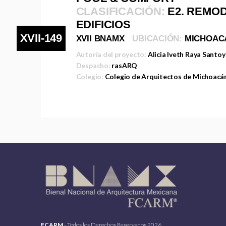
CLASIFICACIÓN:
E2. REMO
EDIFICIOS
XVII-149
XVII BNAMX
UBICACIÓN:
MICHOAC
Autoría del proyecto:
Alicia Iveth Raya Santo
Despacho:
rasARQ
Colegio:
Colegio de Arquitectos de Michoacá
FCARM
- Todos los Derechos Reservados 2026