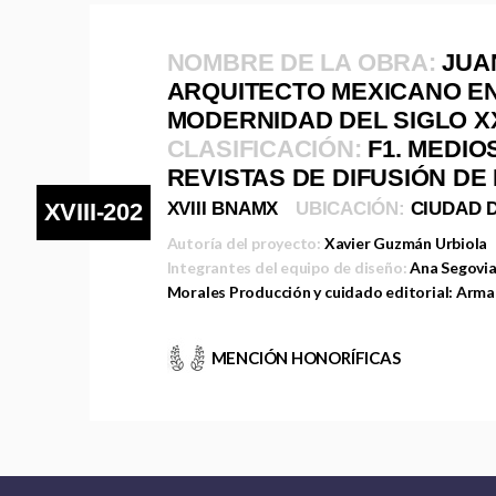
NOMBRE DE LA OBRA:
JUA
ARQUITECTO MEXICANO EN
MODERNIDAD DEL SIGLO X
CLASIFICACIÓN:
F1. MEDIO
REVISTAS DE DIFUSIÓN DE
XVIII-202
XVIII BNAMX
UBICACIÓN:
CIUDAD 
Autoría del proyecto:
Xavier Guzmán Urbiola
Integrantes del equipo de diseño:
Ana Segovia
Morales Producción y cuidado editorial: Arma
MENCIÓN HONORÍFICAS