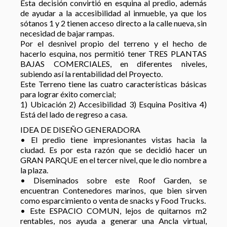
Esta decisión convirtió en esquina al predio, además
de ayudar a la accesibilidad al inmueble, ya que los
sótanos 1 y 2 tienen acceso directo a la calle nueva, sin
necesidad de bajar rampas.
Por el desnivel propio del terreno y el hecho de
hacerlo esquina, nos permitió tener TRES PLANTAS
BAJAS COMERCIALES, en diferentes niveles,
subiendo así la rentabilidad del Proyecto.
Este Terreno tiene las cuatro características básicas
para lograr éxito comercial;
1) Ubicación 2) Accesibilidad 3) Esquina Positiva 4)
Está del lado de regreso a casa.
IDEA DE DISEÑO GENERADORA
• El predio tiene impresionantes vistas hacia la
ciudad. Es por esta razón que se decidió hacer un
GRAN PARQUE en el tercer nivel, que le dio nombre a
la plaza.
• Diseminados sobre este Roof Garden, se
encuentran Contenedores marinos, que bien sirven
como esparcimiento o venta de snacks y Food Trucks.
• Este ESPACIO COMUN, lejos de quitarnos m2
rentables, nos ayuda a generar una Ancla virtual,