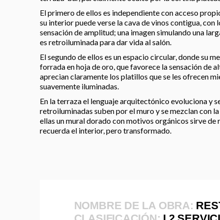
El primero de ellos es independiente con acceso propi
su interior puede verse la cava de vinos contigua, con 
sensación de amplitud; una imagen simulando una larga
es retroiluminada para dar vida al salón.
El segundo de ellos es un espacio circular, donde su m
forrada en hoja de oro, que favorece la sensación de a
aprecian claramente los platillos que se les ofrecen mi
suavemente iluminadas.
En la terraza el lenguaje arquitectónico evoluciona y s
retroiluminadas suben por el muro y se mezclan con la 
ellas un mural dorado con motivos orgánicos sirve de r
recuerda el interior, pero transformado.
NOMBRE DE LA OBRA:
RES
CLASIFICACIÓN:
I.2 SERVIC