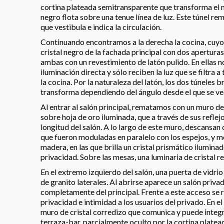
cortina plateada semitransparente que transforma el m
negro flota sobre una tenue línea de luz. Este túnel re
que vestibula e indica la circulación.
Continuando encontramos a la derecha la cocina, cuyo
cristal negro de la fachada principal con dos aperturas,
ambas con un revestimiento de latón pulido. En ellas n
iluminación directa y sólo reciben la luz que se filtra a 
la cocina. Por la naturaleza del latón, los dos túneles b
transforma dependiendo del ángulo desde el que se ve
Al entrar al salón principal, rematamos con un muro de
sobre hoja de oro iluminada, que a través de sus reflej
longitud del salón. A lo largo de este muro, descansan 
que fueron moduladas en paralelo con los espejos, y me
madera, en las que brilla un cristal prismático iluminad
privacidad. Sobre las mesas, una luminaria de cristal re
En el extremo izquierdo del salón, una puerta de vidri
de granito laterales. Al abrirse aparece un salón priva
completamente del principal. Frente a este acceso se r
privacidad e intimidad a los usuarios del privado. En e
muro de cristal corredizo que comunica y puede integra
terraza-bar, parcialmente oculto por la cortina platea