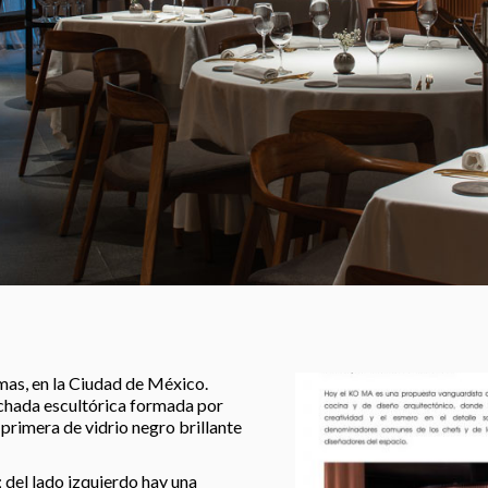
lmas, en la Ciudad de México.
fachada escultórica formada por
 primera de vidrio negro brillante
 del lado izquierdo hay una