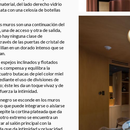
aterial, del lado derecho vidrio
mata con una celosía de botellas
s muros son una continuación del
 una de acceso y otra de salida,
o hay ninguna clase de
través de las puertas de cristal de
rillan en un dorado intenso que se
an.
 espejos inclinados y flotados
os compensa y equilibra la
cuatro butacas de piel color miel
diante el uso de divisiones de
o; éste les da un toque vivaz y de
fuerza la intimidad.
o negro se esconde en los muros
do que puede integrarse o aislarse
epite la cortina plateada que da
l otro extremo se encuentra un
r al salón principal con la
da que da intimidad y privacidad.