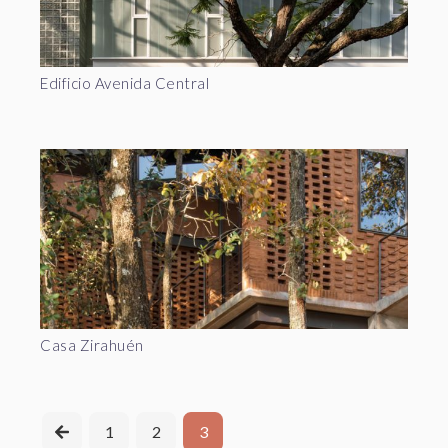
Edificio Avenida Central
Casa Zirahuén
1
2
3