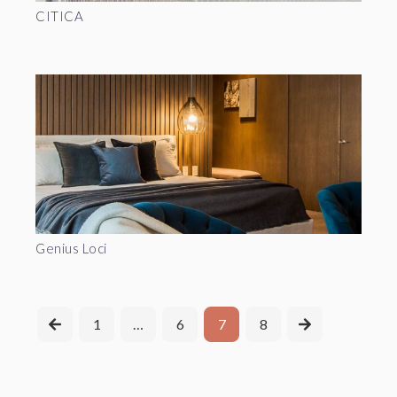
CITICA
Genius Loci
1
…
6
7
8