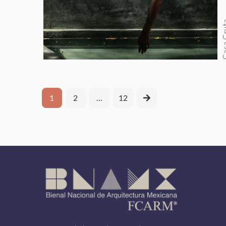
Casa 
1
2
…
12